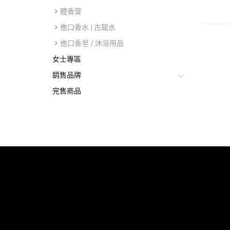
加入
體香膏
進口香水 | 古龍水
進口香皂 / 沐浴用品
女士專區
銷售品牌
完售商品