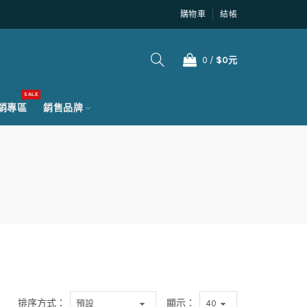
購物車
結帳
0
/
$0元
SALE
銷專區
銷售品牌
排序方式：
顯示：