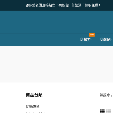
聯繫老闆直接點左下角按鈕
全館滿千超取免運 !
HOT
刮鬍刀
刮鬍刷
商品分類
蓬蓬水 /
促銷專區