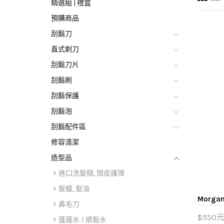
精選組 | 禮盒
預購商品
刮鬍刀
直式剃刀
刮鬍刀片
刮鬍刷
刮鬍保護
刮鬍泡
刮鬍配件區
修容清潔
造型品
進口洗髮精, 頭皮護理
髮蠟, 髮油
Morg
鼻毛刀
$550
蓬蓬水 / 順髮水