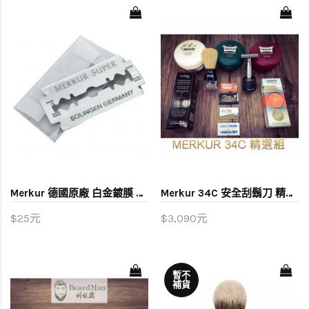
Merkur 德國原廠 白金鍍膜 刮鬍刀片 (單片體驗)
Merkur 34C 安全刮鬍刀 精選組A
$25元
$3,090元
暫不
補貨