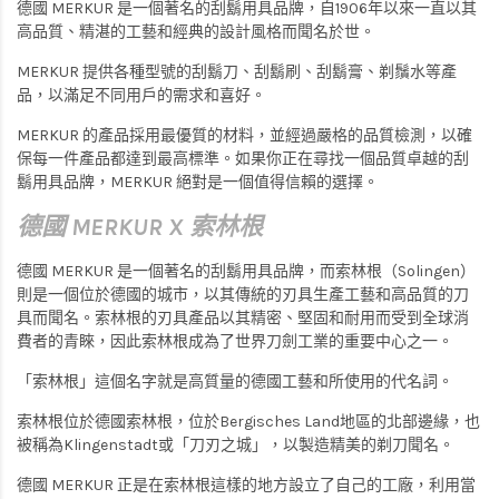
德國 MERKUR 是一個著名的刮鬍用具品牌，自1906年以來一直以其
高品質、精湛的工藝和經典的設計風格而聞名於世。
MERKUR 提供各種型號的刮鬍刀、刮鬍刷、刮鬍膏、剃鬚水等產
品，以滿足不同用戶的需求和喜好。
MERKUR 的產品採用最優質的材料，並經過嚴格的品質檢測，以確
保每一件產品都達到最高標準。如果你正在尋找一個品質卓越的刮
鬍用具品牌，MERKUR 絕對是一個值得信賴的選擇。
德國 MERKUR X 索林根
德國 MERKUR 是一個著名的刮鬍用具品牌，而索林根（Solingen）
則是一個位於德國的城市，以其傳統的刃具生產工藝和高品質的刀
具而聞名。索林根的刃具產品以其精密、堅固和耐用而受到全球消
費者的青睞，因此索林根成為了世界刀劍工業的重要中心之一。
「索林根」這個名字就是高質量的德國工藝和所使用的代名詞。
索林根位於德國索林根，位於Bergisches Land地區的北部邊緣，也
被稱為Klingenstadt或「刀刃之城」，以製造精美的剃刀聞名。
德國 MERKUR 正是在索林根這樣的地方設立了自己的工廠，利用當