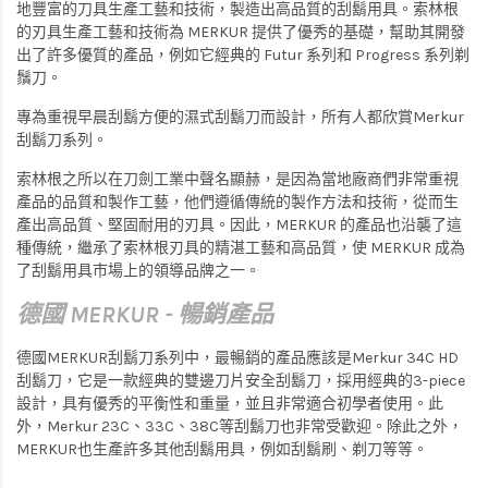
地豐富的刀具生產工藝和技術，製造出高品質的刮鬍用具。索林根
的刃具生產工藝和技術為 MERKUR 提供了優秀的基礎，幫助其開發
出了許多優質的產品，例如它經典的 Futur 系列和 Progress 系列剃
鬚刀。
專為重視早晨刮鬍方便的濕式刮鬍
刀而設計，所有人都欣賞Merkur
刮鬍刀系列。
索林根之所以在刀劍工業中聲名顯赫，是因為當地廠商們非常重視
產品的品質和製作工藝，他們遵循傳統的製作方法和技術，從而生
產出高品質、堅固耐用的刃具。因此，MERKUR 的產品也沿襲了這
種傳統，繼承了索林根刃具的精湛工藝和高品質，使 MERKUR 成為
了刮鬍用具市場上的領導品牌之一。
德國 MERKUR - 暢銷產品
德國MERKUR刮鬍刀系列中，最暢銷的產品應該是Merkur 34C HD
刮鬍刀，它是一款經典的雙邊刀片安全刮鬍刀，採用經典的3-piece
設計，具有優秀的平衡性和重量，並且非常適合初學者使用。此
外，Merkur 23C、33C、38C等刮鬍刀也非常受歡迎。除此之外，
MERKUR也生產許多其他刮鬍用具，例如刮鬍刷、剃刀等等。