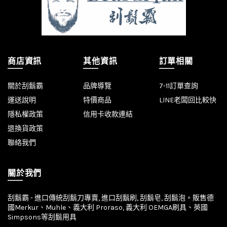
商店資訊
其他資訊
訂單相關
關於刮鬍霸
品牌導覽
7-11訂單查詢
運送說明
特價商品
LINE老闆回比較快
隱私權政策
信用卡收款連結
退換貨政策
聯絡我們
關於我們
刮鬍霸 - 進口傳統刮鬍刀專賣, 進口刮鬍刷, 刮鬍皂, 刮鬍泡。販售德
國Merkur、Muhle、義大利 Proraso, 義大利 OEMGA刷具、英國
Simpsons等刮鬍用具