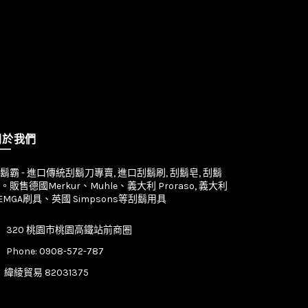
關於我們
鬍霸 - 進口傳統刮鬍刀專賣, 進口刮鬍刷, 刮鬍皂, 刮鬍
。販售德國Merkur、Muhle、義大利 Proraso, 義大利
EMGA刷具、英國 Simpsons等刮鬍用具
320 桃園市桃園高鐵站前商圈
Phone: 0908-572-787
緯綾貿易 82031375