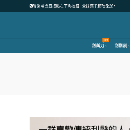
聯繫老闆直接點左下角按鈕
全館滿千超取免運 !
HOT
刮鬍刀
刮鬍刷