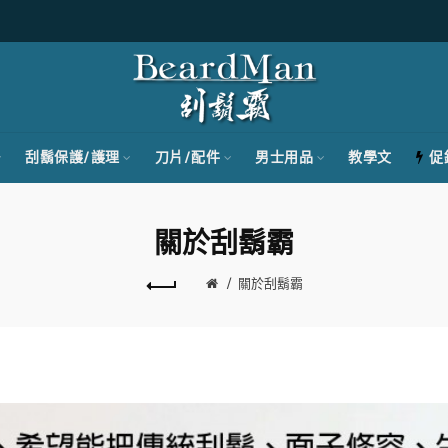
刮鬍保護/護理
刀片/配件
男士用品
教學文
促
關於刮鬍霸
關於刮鬍霸