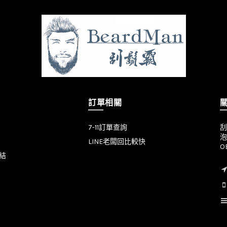
訂單相關
7-11訂單查詢
刮
泡
LINE老闆回比較快
O
結